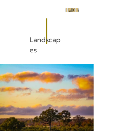
IMDB
Landscap
es